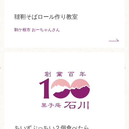
韃靼そばロール作り教室
駒ケ根市 おーちゃんさん
ちいずぷっちい２個食べたら…