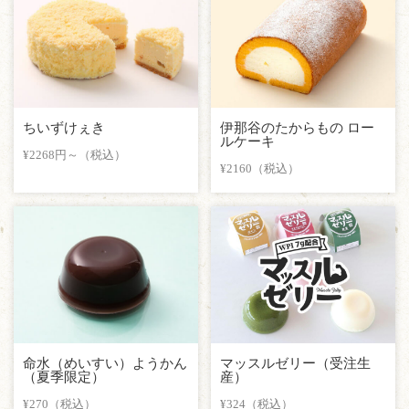
ちいずけぇき
伊那谷のたからもの ロー
ルケーキ
¥2268円～（税込）
¥2160（税込）
命水（めいすい）ようかん
マッスルゼリー（受注生
（夏季限定）
産）
¥270（税込）
¥324（税込）