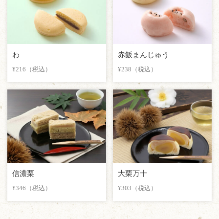
わ
赤飯まんじゅう
¥216（税込）
¥238（税込）
信濃栗
大栗万十
¥346（税込）
¥303（税込）