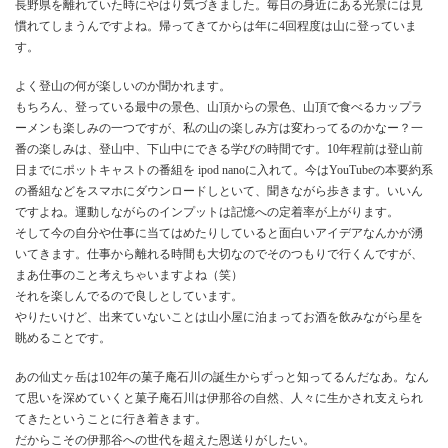
長野県を離れていた時にやはり気づきました。毎日の身近にある光景には見
慣れてしまうんですよね。帰ってきてからは年に4回程度は山に登っていま
す。
よく登山の何が楽しいのか聞かれます。
もちろん、登っている最中の景色、山頂からの景色、山頂で食べるカップラ
ーメンも楽しみの一つですが、私の山の楽しみ方は変わってるのかなー？一
番の楽しみは、登山中、下山中にできる学びの時間です。10年程前は登山前
日までにポットキャストの番組を ipod nanoに入れて。今はYouTubeの本要約系
の番組などをスマホにダウンロードしといて、聞きながら歩きます。いいん
ですよね。運動しながらのインプットは記憶への定着率が上がります。
そして今の自分や仕事に当てはめたりしていると面白いアイデアなんかが湧
いてきます。仕事から離れる時間も大切なのでそのつもりで行くんですが、
まあ仕事のこと考えちゃいますよね（笑）
それを楽しんでるので良しとしています。
やりたいけど、出来ていないことは山小屋に泊まってお酒を飲みながら星を
眺めることです。
あの仙丈ヶ岳は102年の菓子庵石川の誕生からずっと知ってるんだなあ。なん
て思いを深めていくと菓子庵石川は伊那谷の自然、人々に生かされ支えられ
てきたということに行き着きます。
だからこその伊那谷への世代を超えた恩送りがしたい。