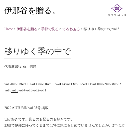
伊那谷を贈る。
Home
>
伊那谷を贈る
>
季節で見る
>
てろわぁる
>
移りゆく季の中で vol.5
移りゆく季の中で
代表取締役 石川信頼
vol.20
vol.19
vol.18
vol.17
vol.16
vol.15
vol.14
vol.13
vol.12
vol.11
vol.10
vol.9
vol.8
vol.7
vol.6
vol.5
vol.4
vol.3
vol.2
vol.1
2022 AUTUMN vol.05号 掲載
山が好きです。見るのも登るのも好きです。
23歳で伊那に帰ってくるまでは特に気にもとめていませんでしたが、2年ほど