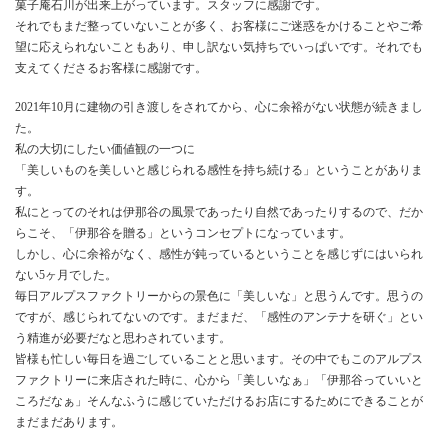
菓子庵石川が出来上がっています。スタッフに感謝です。
それでもまだ整っていないことが多く、お客様にご迷惑をかけることやご希
望に応えられないこともあり、申し訳ない気持ちでいっぱいです。それでも
支えてくださるお客様に感謝です。
2021年10月に建物の引き渡しをされてから、心に余裕がない状態が続きまし
た。
私の大切にしたい価値観の一つに
「美しいものを美しいと感じられる感性を持ち続ける」ということがありま
す。
私にとってのそれは伊那谷の風景であったり自然であったりするので、だか
らこそ、「伊那谷を贈る」というコンセプトになっています。
しかし、心に余裕がなく、感性が鈍っているということを感じずにはいられ
ない5ヶ月でした。
毎日アルプスファクトリーからの景色に「美しいな」と思うんです。思うの
ですが、感じられてないのです。まだまだ、「感性のアンテナを研ぐ」とい
う精進が必要だなと思わされています。
皆様も忙しい毎日を過ごしていることと思います。その中でもこのアルプス
ファクトリーに来店された時に、心から「美しいなぁ」「伊那谷っていいと
ころだなぁ」そんなふうに感じていただけるお店にするためにできることが
まだまだあります。