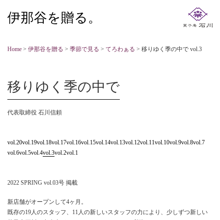
伊那谷を贈る。
Home
>
伊那谷を贈る
>
季節で見る
>
てろわぁる
>
移りゆく季の中で vol.3
移りゆく季の中で
代表取締役 石川信頼
vol.20
vol.19
vol.18
vol.17
vol.16
vol.15
vol.14
vol.13
vol.12
vol.11
vol.10
vol.9
vol.8
vol.7
vol.6
vol.5
vol.4
vol.3
vol.2
vol.1
2022 SPRING vol.03号 掲載
新店舗がオープンして4ヶ月。
既存の19人のスタッフ、11人の新しいスタッフの力により、少しずつ新しい