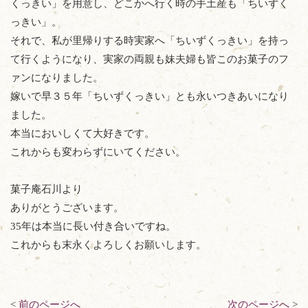
くっきい」を用意し、どこかへ行く時の手土産も「ちいずく
っきい」。
それで、私が里帰りする時実家へ「ちいずくっきい」を持っ
て行くようになり、実家の両親も妹夫婦も皆このお菓子のフ
ァンになりました。
嫁いで早３５年「ちいずくっきい」とも永いつきあいになり
ました。
本当においしくて大好きです。
これからも変わらずにいてください。
菓子庵石川より
ありがとうございます。
35年は本当に長い付き合いですね。
これからも末永くよろしくお願いします。
<
前のページへ
次のページへ
>