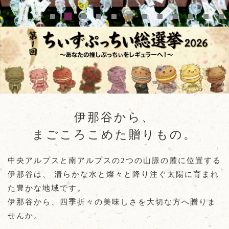
伊那谷から、
まごころこめた贈りもの。
中央アルプスと南アルプスの2つの山脈の麓に位置する
伊那谷は、
清らかな水と燦々と降り注ぐ太陽に育まれ
た豊かな地域です。
伊那谷から、四季折々の美味しさを大切な方へ贈りま
せんか。