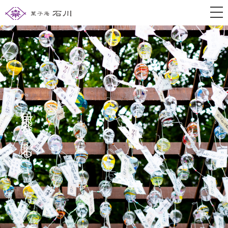
togg
伊那谷を贈る。