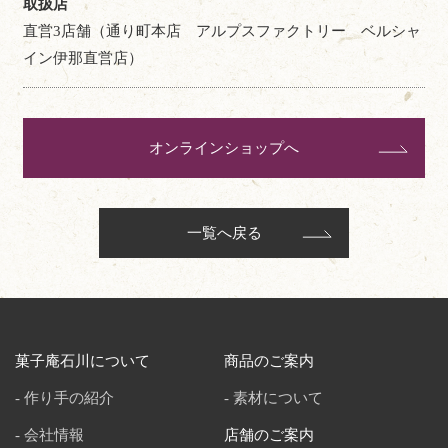
取扱店
直営3店舗（通り町本店 アルプスファクトリー ベルシャ
イン伊那直営店）
オンラインショップへ
一覧へ戻る
菓子庵石川について
商品のご案内
作り手の紹介
素材について
会社情報
店舗のご案内