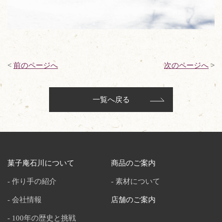
<
前のページへ
次のページへ
>
一覧へ戻る
菓子庵石川について
商品のご案内
作り手の紹介
素材について
会社情報
店舗のご案内
100年の歴史と挑戦