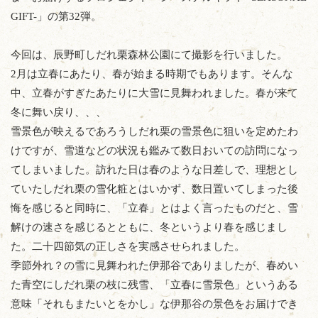
GIFT-」の第32弾。
今回は、辰野町しだれ栗森林公園にて撮影を行いました。
2月は立春にあたり、春が始まる時期でもあります。そんな
中、立春がすぎたあたりに大雪に見舞われました。春が来て
冬に舞い戻り、、、
雪景色が映えるであろうしだれ栗の雪景色に狙いを定めたわ
けですが、雪道などの状況も鑑みて数日おいての訪問になっ
てしまいました。訪れた日は春のような日差しで、理想とし
ていたしだれ栗の雪化粧とはいかず、数日置いてしまった後
悔を感じると同時に、「立春」とはよく言ったものだと、雪
解けの速さを感じるとともに、冬というより春を感じまし
た。二十四節気の正しさを実感させられました。
季節外れ？の雪に見舞われた伊那谷でありましたが、春めい
た青空にしだれ栗の枝に残雪、「立春に雪景色」というある
意味「それもまたいとをかし」な伊那谷の景色をお届けでき