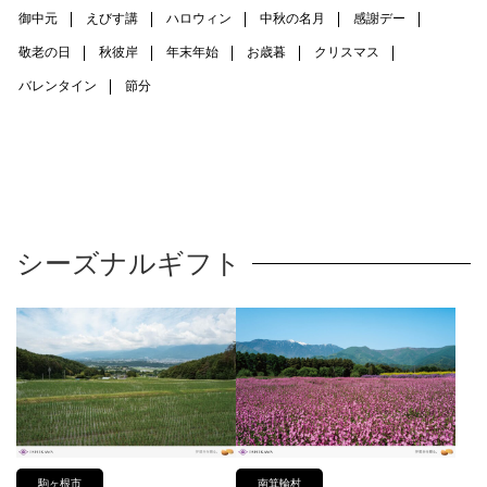
御中元
えびす講
ハロウィン
中秋の名月
感謝デー
敬老の日
秋彼岸
年末年始
お歳暮
クリスマス
バレンタイン
節分
シーズナルギフト
駒ヶ根市
南箕輪村