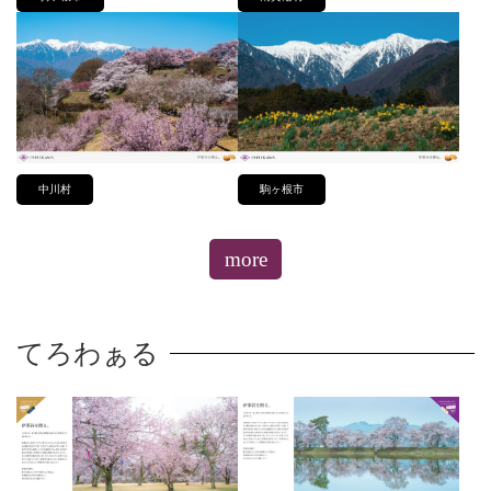
中川村
駒ヶ根市
more
てろわぁる