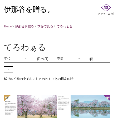
伊那谷を贈る。
Home
>
伊那谷を贈る
>
季節で見る
>
てろわぁる
てろわぁる
年代
季節
＞
移りゆく季の中で
おいしさのヒミツ
あの日あの時