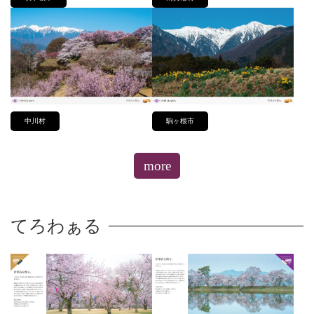
中川村
駒ヶ根市
more
てろわぁる