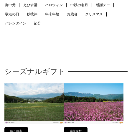
御中元
えびす講
ハロウィン
中秋の名月
感謝デー
敬老の日
秋彼岸
年末年始
お歳暮
クリスマス
バレンタイン
節分
シーズナルギフト
駒ヶ根市
南箕輪村