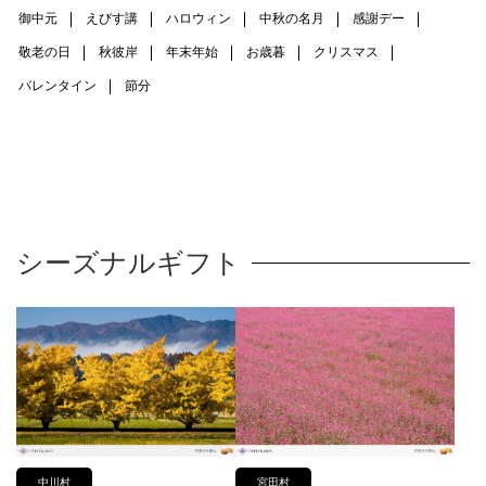
御中元
えびす講
ハロウィン
中秋の名月
感謝デー
敬老の日
秋彼岸
年末年始
お歳暮
クリスマス
バレンタイン
節分
シーズナルギフト
中川村
宮田村