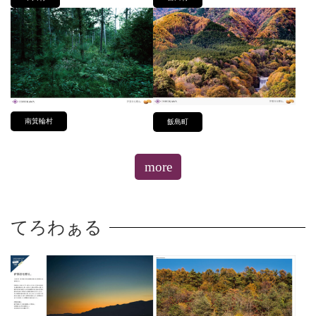
南箕輪村
飯島町
more
てろわぁる