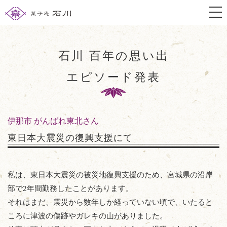
togg
石川 百年の思い出
エピソード発表
伊那市 がんばれ東北さん
東日本大震災の復興支援にて
私は、東日本大震災の被災地復興支援のため、宮城県の沿岸
部で2年間勤務したことがあります。
それはまだ、震災から数年しか経っていない頃で、いたると
ころに津波の傷跡やガレキの山がありました。