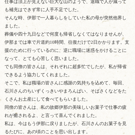
仕事は頂上が見えない巨大な山のようで、退職で人が減って
も補充はできず常に人手不足でした。
そんな時、伊那で一人暮らしをしていた私の母が突然他界し
ました。
葬儀や四十九日などで何度も帰省しなくてはなりませんが、
伊那までは車で片道約10時間、往復だけで2日かかります。支
援のために行っているのに、逆に職場に迷惑をかけることに
なって、とても心苦しく思いました。
でも同僚の皆さんは、それぞれに超多忙でしたが、私が帰省
できるよう協力してくれました。
そこで、私は職場の皆さんに感謝の気持ちを込めて、毎回、
石川さんのちいずくっきいやまろんぱい、そばさくなどをた
くさんお土産にして食べてもらいました。
同僚の皆さんは、私の故郷伊那の美味しいお菓子で仕事の疲
れが癒されるよ、と言って喜んでくれました。
私は、今はもう伊那に戻りましたが、石川さんのお菓子を見
るたびに、あの頃のことを思い出します。