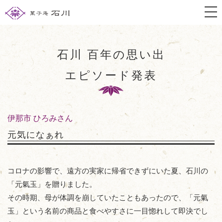
togg
石川 百年の思い出
エピソード発表
伊那市 ひろみさん
元気になぁれ
コロナの影響で、遠方の実家に帰省できずにいた夏、石川の
「元氣玉」を贈りました。
その時期、母が体調を崩していたこともあったので、「元氣
玉」という名前の商品と食べやすさに一目惚れして即決でし