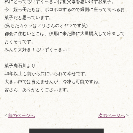
私にとってちいずくっきいは祖父母を思い出すお菓子。
今、姪っ子たちは、ポロポロするので縁側に座って食べるお
菓子だと思っています。
(落ちたカケラはアリさんのオヤツです笑)
都会に住むいとこは、伊那に来た際に大量購入して冷凍して
おくそうです。
みんな大好き！ちいずくっきい！
菓子庵石川より
40年以上も前から共にいられて幸せです。
大きい声では言えませんが、冷凍も可能ですね。
皆さん、ありがとうございます。
<
前のページへ
次のページへ
>