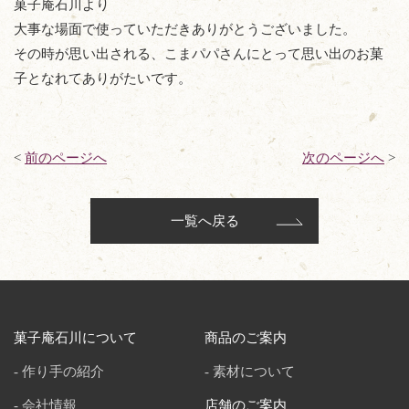
菓子庵石川より
大事な場面で使っていただきありがとうございました。
その時が思い出される、こまパパさんにとって思い出のお菓
子となれてありがたいです。
<
前のページへ
次のページへ
>
一覧へ戻る
菓子庵石川について
商品のご案内
作り手の紹介
素材について
会社情報
店舗のご案内