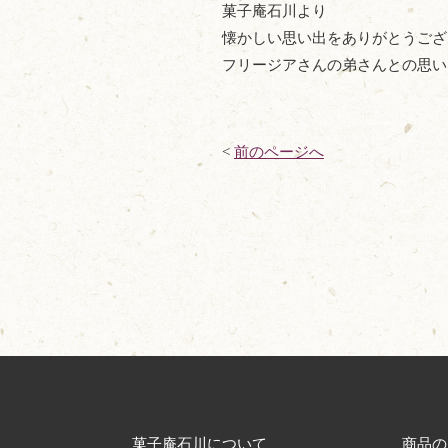
菓子庵石川より
懐かしい思い出をありがとうござ
フリージアさんの弟さんとの思い
<
前のページへ
菓子庵石川について
商品の