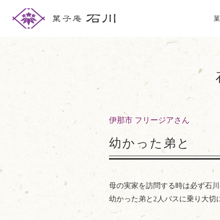
菓
伊那市 フリージアさん
幼かった弟と
母の実家を訪問する時は必ず石川
幼かった弟と2人バスに乗り大切