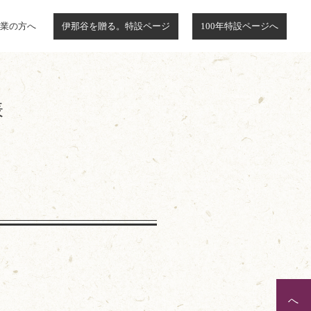
業の方へ
伊那谷を贈る。特設ページ
100年特設ページへ
表
へ