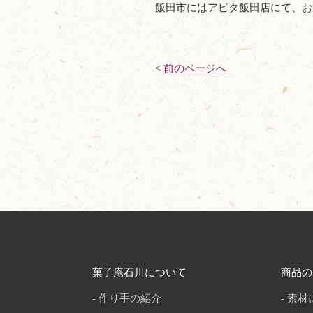
飯田市にはアピタ飯田店にて、お
<
前のページへ
菓子庵石川について
商品の
作り手の紹介
素材