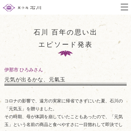
togg
石川 百年の思い出
エピソード発表
伊那市 ひろみさん
元気が出るかな、元氣玉
コロナの影響で、遠方の実家に帰省できずにいた夏、石川の
「元気玉」を贈りました。
その時期、母が体調を崩していたこともあったので、「元気
玉」という名前の商品と食べやすさに一目惚れして即決でし