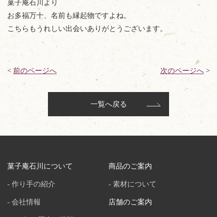
菓子庵石川より
お多福万十、名前も縁起物ですよね。
こちらもうれしい出会いありがとうございます。
<
前のページへ
次のページへ
>
一覧へ戻る
菓子庵石川について
商品のご案内
作り手の紹介
素材について
会社情報
店舗のご案内