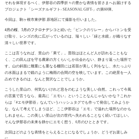
それを体現するべく、伊那谷の四季折々の豊かな表情を皆さまへお届けする
プロジェクト「シーズナルギフト- SEASONAL GIFT-」の第60弾。
今回は、駒ヶ根市東伊那 原地区にて撮影を行いました。
4月の桜
、
5月のフクロナデシコ
と続いた「ピンクのリレー」からバトンを受
け取り、レンズの先に広がっているのは、瑞々しい「緑と水鏡」が織りなす
清々しい世界です。
ここは言うなれば、里山の「果て」。普段はほとんど人が訪れることもな
く、この田んぼを守る農家の方くらいしか出会わない、静まり返った場所で
す。山の斜面に幾重にも重なる棚田には若苗が美しく列をなし、水たっぷり
の水面はまるで鏡のように梅雨の合間の空を映しています。この絶景を一人
占めできるのは、なんと贅沢なことでしょうか。
こうした里山の、何気ないけれど息をのむような美しい自然。これって今風
の言葉で言うなら、最高に「エモい」ということなんじゃないかな？これか
らは「#エモ伊那谷」なんていうハッシュタグでも作って発信してみようか
な、なんて考えてしまうほど、ここ伊那谷は「エモ」で溢れた場所なのかも
しれません。この美しい里山が次の世代へ失われることなく続いてほしい。
そんな伊那谷の未来を静かにエモく想う、6月のひとときです。
次回はどのような表情をとらえることになるでしょうか。どうぞお楽しみ
に。