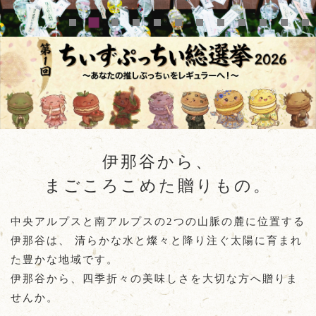
伊那谷から、
まごころこめた贈りもの。
中央アルプスと南アルプスの2つの山脈の麓に位置する
伊那谷は、
清らかな水と燦々と降り注ぐ太陽に育まれ
た豊かな地域です。
伊那谷から、四季折々の美味しさを大切な方へ贈りま
せんか。