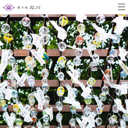
togg
伊那谷を贈る。