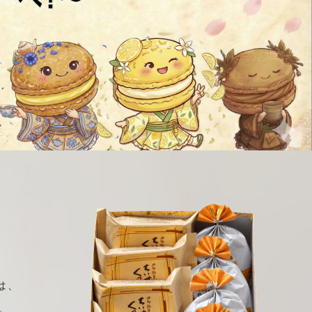
。
は、
。