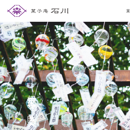
菓
伊那谷を贈る。