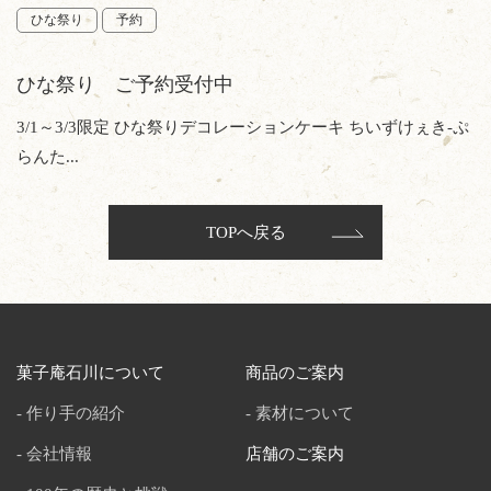
ひな祭り
予約
ひな祭り ご予約受付中
3/1～3/3限定 ひな祭りデコレーションケーキ ちいずけぇき-ぷ
らんた...
TOPへ戻る
菓子庵石川について
商品のご案内
作り手の紹介
素材について
会社情報
店舗のご案内