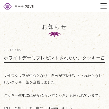
togg
お知らせ
2021.03.05
ホワイトデーにプレゼントされたい、クッキー缶
女性スタッフが中心となり、自分がプレゼントされたらうれ
しいクッキー缶を企画しました。
クッキー生地には秘かにちいずくっきいも使われています。
3/13 予想以上の反響により完売しました。