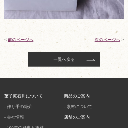
<
前のページへ
次のページへ
>
一覧へ戻る
菓子庵石川について
商品のご案内
作り手の紹介
素材について
会社情報
店舗のご案内
100年の歴史と挑戦