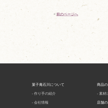
<
前のページへ
菓子庵石川について
商品の
作り手の紹介
素材
会社情報
店舗の