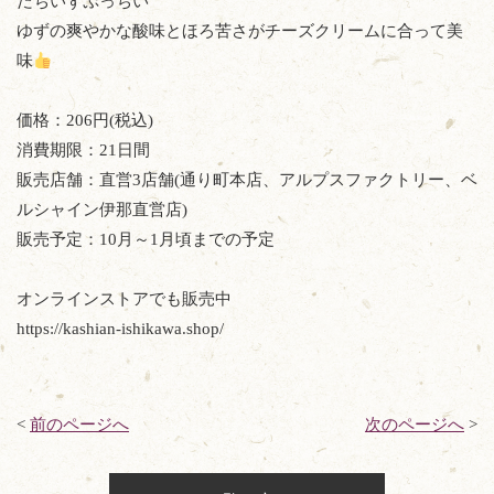
だちいずぷっちい
ゆずの爽やかな酸味とほろ苦さがチーズクリームに合って美
味
価格：206円(税込)
消費期限：21日間
販売店舗：直営3店舗(通り町本店、アルプスファクトリー、ベ
ルシャイン伊那直営店)
販売予定：10月～1月頃までの予定
オンラインストアでも販売中
https://kashian-ishikawa.shop/
<
前のページへ
次のページへ
>