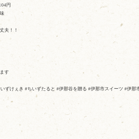
104円
味
丈夫！！
ます
ちいずけぇき #ちいずたると #伊那谷を贈る #伊那市スイーツ #伊