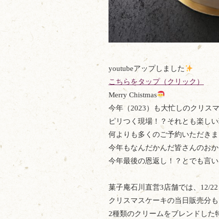
youtubeアップしました
こちらをタップ（クリック）
Merry Chistmas
今年（2023）も大忙しのクリ
ピリつく現場！？それとも楽しい
何よりも多くのご予約いただきま
今年もなんだかんだ皆さんのおか
今年最後の恩返し！？とでも言い
菓子庵石川直営3店舗では、12/22～
クリスマスケーキの当日販売分も
2種類のクリームをブレンドした