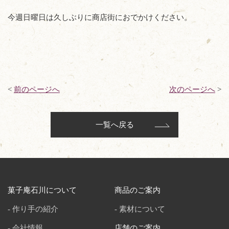
今週日曜日は久しぶりに商店街におでかけください。
<
前のページへ
次のページへ
>
一覧へ戻る
菓子庵石川について
商品のご案内
作り手の紹介
素材について
会社情報
店舗のご案内