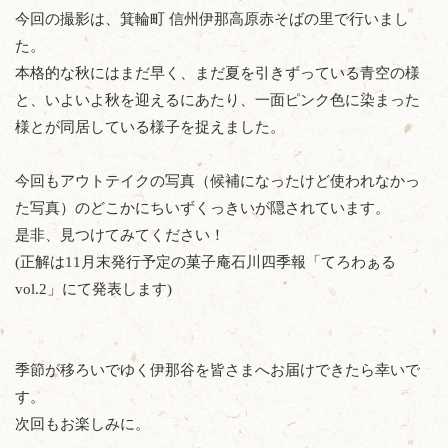
今回の撮影は、箕輪町 信州伊那高原赤そばの里で行いまし
た。
本格的な秋にはまだ早く、まだ夏を引きずっている青空の様
と、いよいよ秋を迎えるにあたり、一面ピンク色に染まった
様とが同居している様子を捉えました。
今回もアウトテイクの写真（候補になったけど使われなかっ
た写真）のどこかにちいずくっきいが隠されています。
是非、見つけてみてください！
(正解は11月末発行予定の菓子庵石川四季報「てろわぁる
vol.2」にて発表します)
季節が移ろいでゆく伊那谷を皆さまへお届けできたら幸いで
す。
次回もお楽しみに。