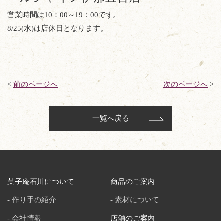
営業時間は10：00～19：00です。
8/25(水)は店休日となります。
<
前のページへ
次のページへ
>
一覧へ戻る
菓子庵石川について
商品のご案内
作り手の紹介
素材について
会社情報
店舗のご案内