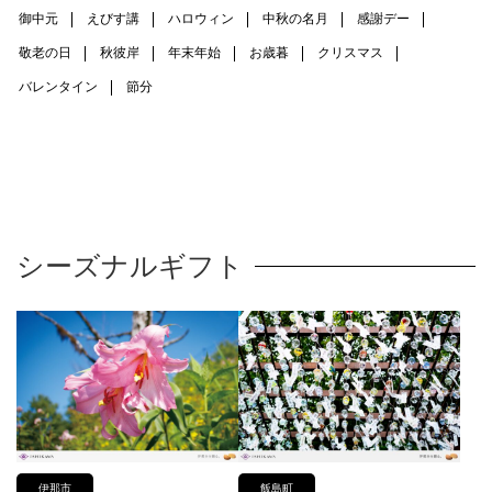
御中元
えびす講
ハロウィン
中秋の名月
感謝デー
敬老の日
秋彼岸
年末年始
お歳暮
クリスマス
バレンタイン
節分
シーズナルギフト
伊那市
飯島町