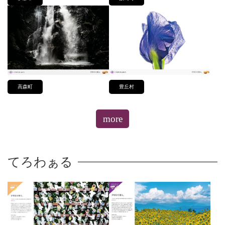
高森町
豊丘村
more
てろわぁる