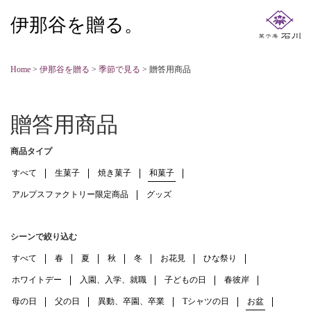
伊那谷を贈る。
Home
>
伊那谷を贈る
>
季節で見る
>
贈答用商品
贈答用商品
商品タイプ
すべて
生菓子
焼き菓子
和菓子
アルプスファクトリー限定商品
グッズ
シーンで絞り込む
すべて
春
夏
秋
冬
お花見
ひな祭り
ホワイトデー
入園、入学、就職
子どもの日
春彼岸
母の日
父の日
異動、卒園、卒業
Tシャツの日
お盆