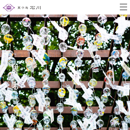
togg
伊那谷を贈る。