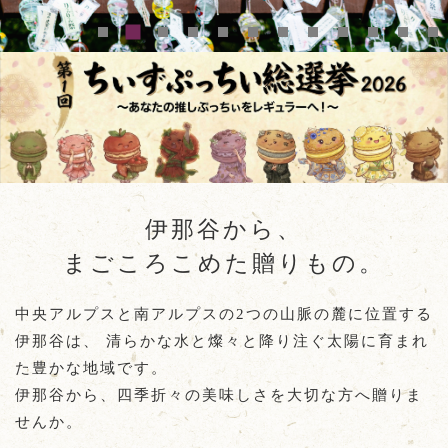
伊那谷から、
まごころこめた贈りもの。
中央アルプスと南アルプスの2つの山脈の麓に位置する
伊那谷は、
清らかな水と燦々と降り注ぐ太陽に育まれ
た豊かな地域です。
伊那谷から、四季折々の美味しさを大切な方へ贈りま
せんか。