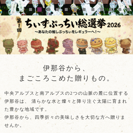
伊那谷から、
まごころこめた贈りもの。
中央アルプスと南アルプスの2つの山脈の麓に位置する
伊那谷は、
清らかな水と燦々と降り注ぐ太陽に育まれ
た豊かな地域です。
伊那谷から、四季折々の美味しさを大切な方へ贈りま
せんか。