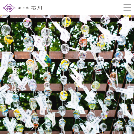
togg
伊那谷を贈る。