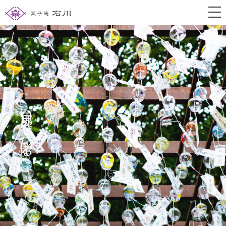
togg
伊那谷を贈る。