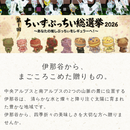
伊那谷から、
まごころこめた贈りもの。
中央アルプスと南アルプスの2つの山脈の麓に位置する
伊那谷は、
清らかな水と燦々と降り注ぐ太陽に育まれ
た豊かな地域です。
伊那谷から、四季折々の美味しさを大切な方へ贈りま
せんか。