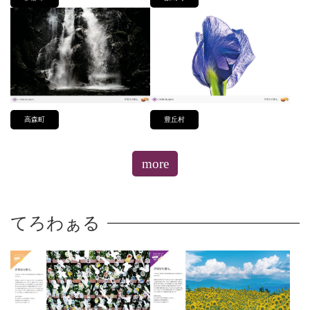
高森町
豊丘村
more
てろわぁる