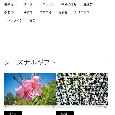
御中元
えびす講
ハロウィン
中秋の名月
感謝デー
敬老の日
秋彼岸
年末年始
お歳暮
クリスマス
バレンタイン
節分
シーズナルギフト
伊那市
飯島町