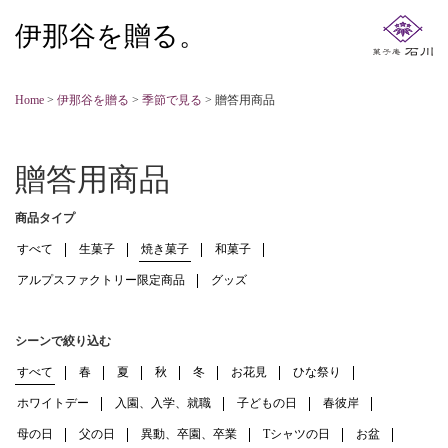
伊那谷を贈る。
Home
>
伊那谷を贈る
>
季節で見る
>
贈答用商品
贈答用商品
商品タイプ
すべて
生菓子
焼き菓子
和菓子
アルプスファクトリー限定商品
グッズ
シーンで絞り込む
すべて
春
夏
秋
冬
お花見
ひな祭り
ホワイトデー
入園、入学、就職
子どもの日
春彼岸
母の日
父の日
異動、卒園、卒業
Tシャツの日
お盆