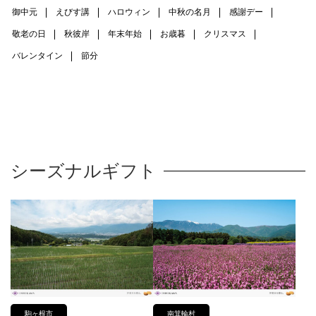
御中元
えびす講
ハロウィン
中秋の名月
感謝デー
敬老の日
秋彼岸
年末年始
お歳暮
クリスマス
バレンタイン
節分
シーズナルギフト
駒ヶ根市
南箕輪村