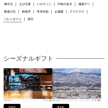
御中元
えびす講
ハロウィン
中秋の名月
感謝デー
敬老の日
秋彼岸
年末年始
お歳暮
クリスマス
バレンタイン
節分
シーズナルギフト
伊那市
喬木村