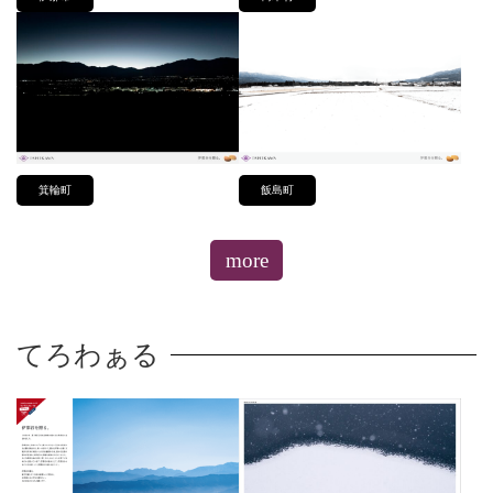
箕輪町
飯島町
more
てろわぁる