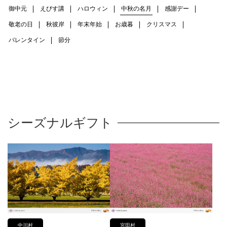
御中元
えびす講
ハロウィン
中秋の名月
感謝デー
敬老の日
秋彼岸
年末年始
お歳暮
クリスマス
バレンタイン
節分
シーズナルギフト
中川村
宮田村