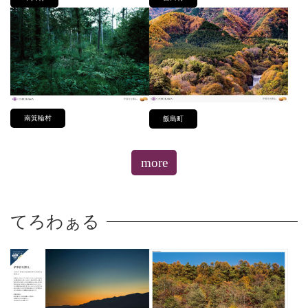
南箕輪村
飯島町
more
てろわぁる