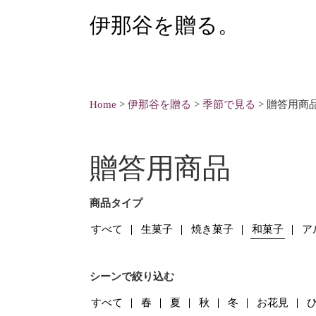
伊那谷を贈る。
Home
>
伊那谷を贈る
>
季節で見る
>
贈答用商
贈答用商品
商品タイプ
すべて
生菓子
焼き菓子
和菓子
ア
シーンで絞り込む
すべて
春
夏
秋
冬
お花見