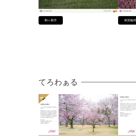
駒ヶ根市
南箕輪
てろわぁる