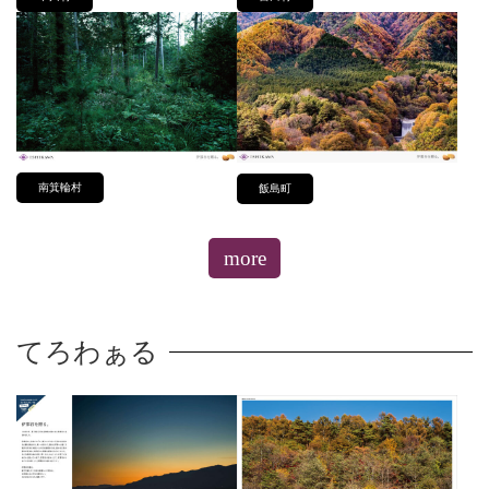
南箕輪村
飯島町
more
てろわぁる