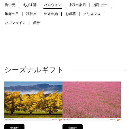
御中元
えびす講
ハロウィン
中秋の名月
感謝デー
敬老の日
秋彼岸
年末年始
お歳暮
クリスマス
バレンタイン
節分
シーズナルギフト
中川村
宮田村