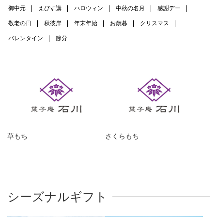
御中元
えびす講
ハロウィン
中秋の名月
感謝デー
敬老の日
秋彼岸
年末年始
お歳暮
クリスマス
バレンタイン
節分
草もち
さくらもち
シーズナルギフト