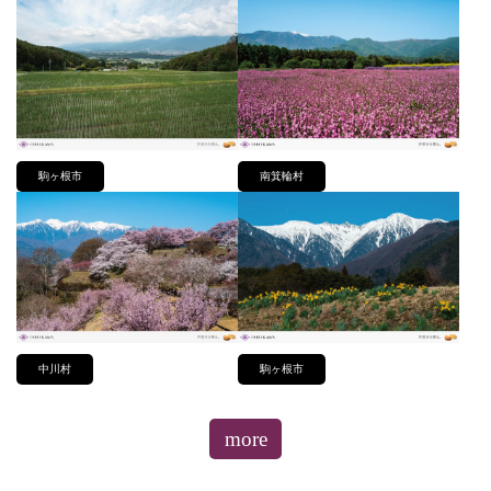
駒ヶ根市
南箕輪村
中川村
駒ヶ根市
more