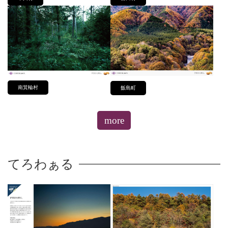
南箕輪村
飯島町
more
てろわぁる