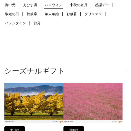
御中元
えびす講
ハロウィン
中秋の名月
感謝デー
敬老の日
秋彼岸
年末年始
お歳暮
クリスマス
バレンタイン
節分
シーズナルギフト
中川村
宮田村